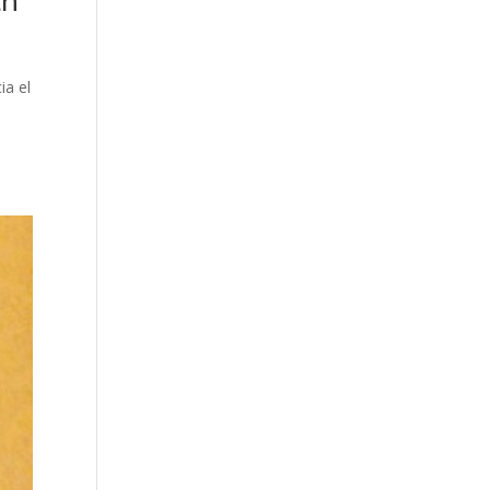
an
ia el