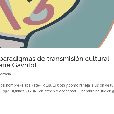
paradigmas de transmisión cultural
ane Gavrilof
ortada
o del nombre «Haba Yete» (Հապա եթէ) y cómo refleja la visión de tu
թէ) significa «¿Y si?» en armenio occidental. El nombre no fue ele