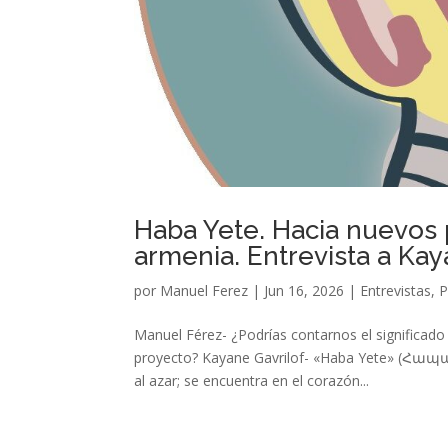
Haba Yete. Hacia nuevos 
armenia. Entrevista a Kay
por
Manuel Ferez
|
Jun 16, 2026
|
Entrevistas
,
P
Manuel Férez- ¿Podrías contarnos el significad
proyecto? Kayane Gavrilof- «Haba Yete» (Հապա ե
al azar; se encuentra en el corazón...