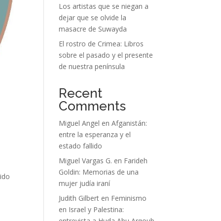
Los artistas que se niegan a
dejar que se olvide la
masacre de Suwayda
El rostro de Crimea: Libros
sobre el pasado y el presente
de nuestra península
Recent
Comments
Miguel Angel
en
Afganistán:
entre la esperanza y el
estado fallido
Miguel Vargas G.
en
Farideh
Goldin: Memorias de una
gido
mujer judía iraní
Judith Gilbert
en
Feminismo
en Israel y Palestina:
entrevista a Huda Abu Arqoub