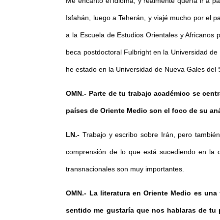
Me encantó el idioma, y realmente quería ir a paí
Isfahán, luego a Teherán, y viajé mucho por el p
a la Escuela de Estudios Orientales y Africano
beca postdoctoral Fulbright en la Universidad 
he estado en la Universidad de Nueva Gales del
OMN.-
Parte de tu trabajo académico se centr
países de Oriente Medio son el foco de su an
LN.-
Trabajo y escribo sobre Irán, pero tambié
comprensión de lo que está sucediendo en la c
transnacionales son muy importantes.
OMN.-
La literatura en Oriente Medio es una
sentido me gustaría que nos hablaras de tu p