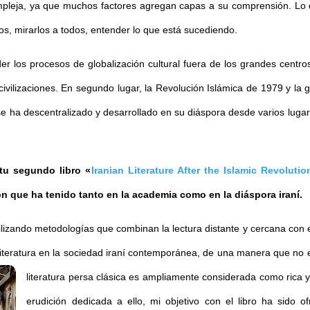
 compleja, ya que muchos factores agregan capas a su comprensión. Lo
os, mirarlos a todos, entender lo que está sucediendo.
r los procesos de globalización cultural fuera de los grandes centros
civilizaciones. En segundo lugar, la Revolución Islámica de 1979 y la g
aní se ha descentralizado y desarrollado en su diáspora desde varios luga
tu segundo libro «
Iranian Literature After the Islamic Revoluti
ón que ha tenido tanto en la academia como en la diáspora iraní.
 utilizando metodologías que combinan la lectura distante y cercana con
literatura en la sociedad iraní contemporánea, de una manera que no 
literatura persa clásica es ampliamente considerada como rica y 
erudición dedicada a ello, mi objetivo con el libro ha sido of