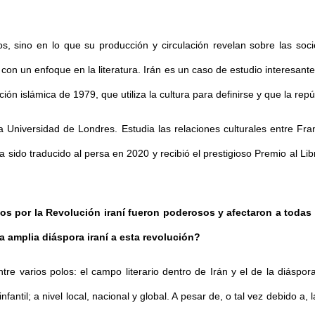
os, sino en lo que su producción y circulación revelan sobre las so
 con un enfoque en la literatura. Irán es un caso de estudio interesante 
n islámica de 1979, que utiliza la cultura para definirse y que la repúb
 la Universidad de Londres. Estudia las relaciones culturales entre F
ha sido traducido al persa en 2020 y recibió el prestigioso Premio al Li
dos por la Revolución iraní fueron poderosos y afectaron a todas 
la amplia diáspora iraní a esta revolución?
tre varios polos: el campo literario dentro de Irán y el de la diáspo
infantil; a nivel local, nacional y global. A pesar de, o tal vez debido a,