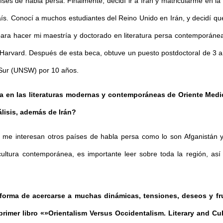
ses de habla persa. Finalmente, decidí ir a Irán y matricularme en la 
aís. Conocí a muchos estudiantes del Reino Unido en Irán, y decidí que
s para hacer mi maestría y doctorado en literatura persa contemporán
de Harvard. Después de esta beca, obtuve un puesto postdoctoral de 3
 Sur (UNSW) por 10 años.
a en las literaturas modernas y contemporáneas de Oriente Medio,
álisis, además de Irán?
n me interesan otros países de habla persa como lo son Afganistán 
ultura contemporánea, es importante leer sobre toda la región, así
 forma de acercarse a muchas dinámicas, tensiones, deseos y fru
rimer libro «»Orientalism Versus Occidentalism. Literary and C