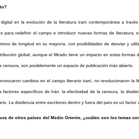
ito?
digital en la evolución de la literatura iraní contemporánea a través
es para redefinir el campo e introducir nuevas formas de literatura
rminos de longitud en su mayoría, con posibilidades de desviar y utiliz
ibución global, aunque el filtrado tiene un impacto en estas formas dig
cta censura, son posiblemente un espacio de publicación más abierto.
 provocaron cambios en el campo literario iraní, no revolucionaron la
 factores específicos de Irán: la efectividad de la censura, la diside
rio. La disidencia entre escritores dentro y fuera del país es un factor 
eratura de otros países del Medio Oriente, ¿cuáles son los temas 