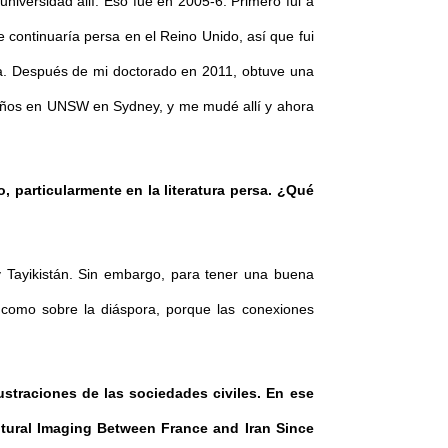
universidad allí. Eso fue en 2005-6. Primero fui a
 continuaría persa en el Reino Unido, así que fui
ea. Después de mi doctorado en 2011, obtuve una
 años en UNSW en Sydney, y me mudé allí y ahora
 particularmente en la literatura persa. ¿Qué
y Tayikistán. Sin embargo, para tener una buena
 como sobre la diáspora, porque las conexiones
straciones de las sociedades civiles. En ese
ultural Imaging Between France and Iran Since