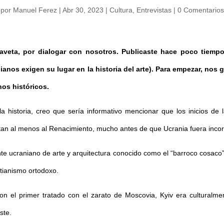
por
Manuel Ferez
|
Abr 30, 2023
|
Cultura
,
Entrevistas
|
0 Comentarios
aveta, por dialogar con nosotros. Publicaste hace poco tiempo 
ianos exigen su lugar en la historia del arte). Para empezar, nos gu
nos históricos.
a historia, creo que sería informativo mencionar que los inicios de
ontan al menos al Renacimiento, mucho antes de que Ucrania fuera inco
nte ucraniano de arte y arquitectura conocido como el “barroco cosaco”,
tianismo ortodoxo.
n el primer tratado con el zarato de Moscovia, Kyiv era culturalmen
ste.