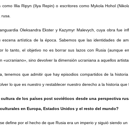
s como Illia Ripyn (Ilya Repin) o escritores como Mykola Hohol (Niko
 rusa.
 vanguardia Oleksandra Ekster y Kazymyr Malevych, cuya obra fue infl
 escena artística de la época. Sabemos que las identidades de amb
or lo tanto, el objetivo no es borrar sus lazos con Rusia (aunque e
n «ucraniano», sino devolver la dimensión ucraniana a aquellos artist
, tenemos que admitir que hay episodios compartidos de la historia y
volver lo que es nuestro y restablecer nuestro derecho a la historia que 
 cultura de los países post soviéticos desde una perspectiva rus
s culturales en Europa, Estados Unidos y el resto del mundo?
e define por el hecho de que Rusia era un imperio y siguió siendo un 