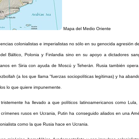
Mapa del Medio Oriente
cias colonialistas e imperialistas no sólo en su genocida agresión 
es del Báltico, Polonia y Finlandia sino en su apoyo a dictadores s
os en Siria con ayuda de Moscú y Teherán. Rusia también opera a 
bollah (a los que llama “fuerzas sociopolíticas legítimas) y ha aband
llos lo que quiere impunemente.
ue tristemente ha llevado a que políticos latinoamericanos como Lu
rímenes rusos en Ucrania, Putin ha conseguido aliados en una Améric
lonialista como la que Rusia hace en Ucrania.