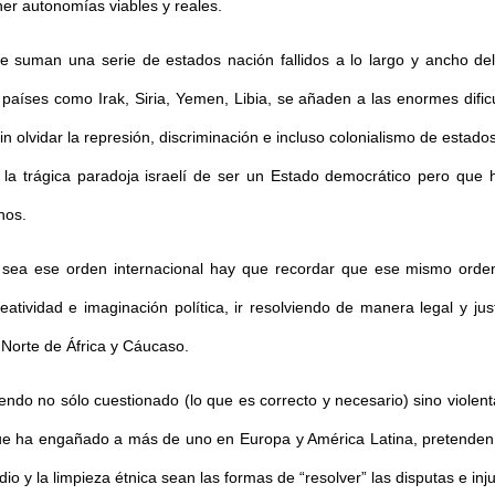
ner autonomías viables y reales.
e suman una serie de estados nación fallidos a lo largo y ancho de
e países como Irak, Siria, Yemen, Libia, se añaden a las enormes dific
in olvidar la represión, discriminación e incluso colonialismo de estado
y la trágica paradoja israelí de ser un Estado democrático pero q
nos.
 sea ese orden internacional hay que recordar que ese mismo orden 
creatividad e imaginación política, ir resolviendo de manera legal y 
 Norte de África y Cáucaso.
endo no sólo cuestionado (lo que es correcto y necesario) sino violent
ue ha engañado a más de uno en Europa y América Latina, pretenden i
idio y la limpieza étnica sean las formas de “resolver” las disputas e inj