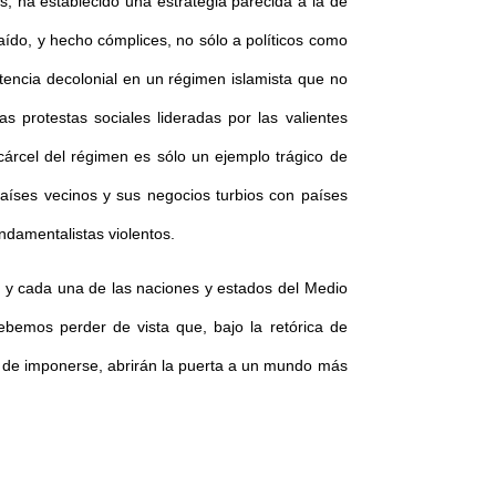
s, ha establecido una estrategia parecida a la de
raído, y hecho cómplices, no sólo a políticos como
tencia decolonial en un régimen islamista que no
as protestas sociales lideradas por las valientes
árcel del régimen es sólo un ejemplo trágico de
 países vecinos y sus negocios turbios con países
ndamentalistas violentos.
os y cada una de las naciones y estados del Medio
ebemos perder de vista que, bajo la retórica de
so de imponerse, abrirán la puerta a un mundo más