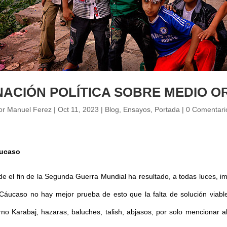
NACIÓN POLÍTICA SOBRE MEDIO O
or
Manuel Ferez
|
Oct 11, 2023
|
Blog
,
Ensayos
,
Portada
|
0 Comentari
áucaso
e el fin de la Segunda Guerra Mundial ha resultado, a todas luces, im
y Cáucaso no hay mejor prueba de esto que la falta de solución viabl
rno Karabaj, hazaras, baluches, talish, abjasos, por solo mencionar