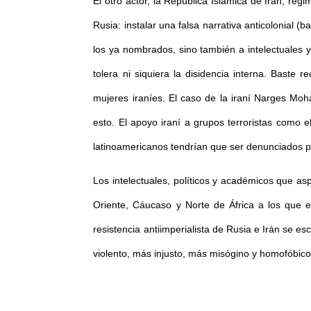
El otro actor, la República Islámica de Irán, ré
Rusia: instalar una falsa narrativa anticolonial 
los ya nombrados, sino también a intelectuales 
tolera ni siquiera la disidencia interna. Baste 
mujeres iraníes. El caso de la iraní Narges Mo
esto. El apoyo iraní a grupos terroristas como e
latinoamericanos tendrían que ser denunciados po
Los intelectuales, políticos y académicos que as
Oriente, Cáucaso y Norte de África a los que e
resistencia antiimperialista de Rusia e Irán se 
violento, más injusto, más misógino y homofóbi