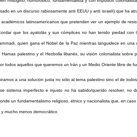
gimen misógino, homofóbico, fundamentalista y con impulsos colonialista
(basado en un discurso rabiosamente anti EEUU y anti israelí) que ha at
y académicos latinoamericanos que pretenden ver un ejemplo de resis
recordar que los ayatolás y sus cómplices no han tenido piedad con l
hammadi, quien gana el Nobel de la Paz mientras languidece en una c
l Hamas palestino y el Hezbolla libanés, su visión colonialista sobre
r todos aquellos que queremos un Irán y un Medio Oriente libre de fu
piramos a una solución justa no sólo al tema palestino sino el de tod
se sistema imperfecto e injusto no ha sabido/querido resolver, no d
esconde un fundamentalismo religioso, étnico y nacionalista que, en ca
co y mucho menos democrático.