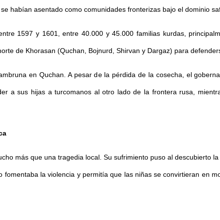
s se habían asentado como comunidades fronterizas bajo el dominio sa
entre 1597 y 1601, entre 40.000 y 45.000 familias kurdas, principa
al norte de Khorasan (Quchan, Bojnurd, Shirvan y Dargaz) para defende
mbruna en Quchan. A pesar de la pérdida de la cosecha, el gobernado
 a sus hijas a turcomanos al otro lado de la frontera rusa, mientra
ca
cho más que una tragedia local. Su sufrimiento puso al descubierto la
o fomentaba la violencia y permitía que las niñas se convirtieran en m