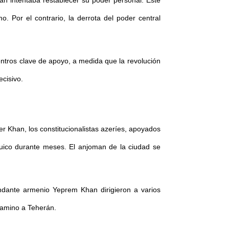
hah intentaba restablecer su poder personal. Este
. Por el contrario, la derrota del poder central
entros clave de apoyo, a medida que la revolución
cisivo.
er Khan, los constitucionalistas azeríes, apoyados
quico durante meses. El anjoman de la ciudad se
ndante armenio Yeprem Khan dirigieron a varios
 camino a Teherán.