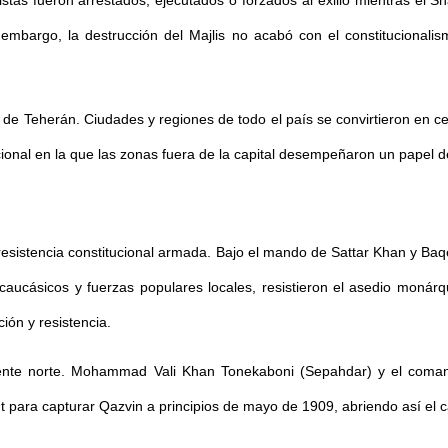
istas fueron arrestados, ejecutados o forzados al exilio mientras el S
mbargo, la destrucción del Majlis no acabó con el constitucionalismo
lá de Teherán. Ciudades y regiones de todo el país se convirtieron en c
onal en la que las zonas fuera de la capital desempeñaron un papel de
a resistencia constitucional armada. Bajo el mando de Sattar Khan y Baq
 caucásicos y fuerzas populares locales, resistieron el asedio monár
ción y resistencia.
 frente norte. Mohammad Vali Khan Tonekaboni (Sepahdar) y el coma
ht para capturar Qazvin a principios de mayo de 1909, abriendo así el