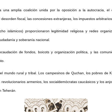
 a una amplia coalición unida por la oposición a la autocracia, el
esorden fiscal, las concesiones extranjeras, los impuestos arbitrarios
ho islámicos) proporcionaron legitimidad religiosa y redes organiza
iudadanía y soberanía nacional.
ecaudación de fondos, boicots y organización política, y las comu
to.
el mundo rural y tribal. Los campesinos de Quchan, los pobres de Kh
, los revolucionarios armenios, los socialdemócratas caucásicos y los an
n Teherán.