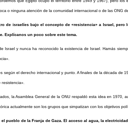
rdemos que Egipto ocupó el territorio entre 1949 y 1967), pero los 
e poca o ninguna atención de la comunidad internacional o de las ONG
ro de israelíes bajo el concepto de «resistencia» a Israel, pero
nte. Explícanos un poco sobre este tema.
 Israel y nunca ha reconocido la existencia de Israel. Hamás siempr
ncia».
les según el derecho internacional y punto. A finales de la década de 1
 resistencia».
ados, la Asamblea General de la ONU respaldó esta idea en 1970, a
rica actualmente son los grupos que simpatizan con los objetivos polít
 el pueblo de la Franja de Gaza. El acceso al agua, la electricidad