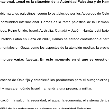
nacional, ¿cuál es la situación de la Autoridad Palestina y de Ha
obierna a los palestinos, según lo establecido por los Acuerdos de Os
a comunidad internacional. Hamás es la rama palestina de la Herma
os, Reino Unido, Israel, Australia, Canadá y Japón. Hamás está bajo l
 Partido Fatah en Gaza en 2007, Hamás ha estado controlando el territ
entales en Gaza, como los aspectos de la atención médica, la provisió
incluye varias facetas. En este momento en el que se cuestion
oceso de Oslo fijó y estableció los parámetros para el autogobierno 
ael y marca en dónde Israel mantendría una presencia militar.
ación, la salud, la seguridad, el agua, la economía, el sistema de just
5% de los palestinos se delegan en la Autoridad Palestina.