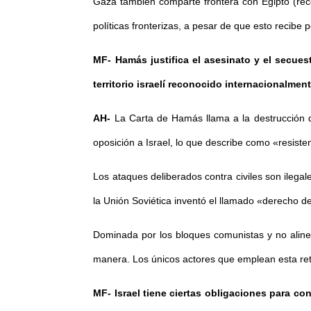
Gaza también comparte frontera con Egipto (reco
políticas fronterizas, a pesar de que esto recib
MF- Hamás justifica el asesinato y el secuest
territorio israelí reconocido internacionalme
AH-
La Carta de Hamás llama a la destrucción de
oposición a Israel, lo que describe como «resiste
Los ataques deliberados contra civiles son ilega
la Unión Soviética inventó el llamado «derecho de
Dominada por los bloques comunistas y no aline
manera. Los únicos actores que emplean esta retó
MF- Israel tiene ciertas obligaciones para con