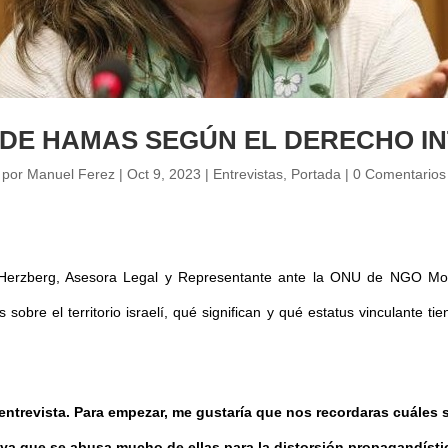
 DE HAMAS SEGÚN EL DERECHO I
por
Manuel Ferez
|
Oct 9, 2023
|
Entrevistas
,
Portada
|
0 Comentarios
 Herzberg, Asesora Legal y Representante ante la ONU de NGO Moni
 sobre el territorio israelí, qué significan y qué estatus vinculante t
ntrevista. Para empezar, me gustaría que nos recordaras cuáles 
a, ya que se abusa mucho de ellas para la distorsión propagandísti