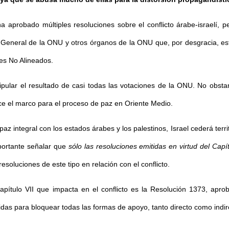
 aprobado múltiples resoluciones sobre el conflicto árabe-israelí, 
a General de la ONU y otros órganos de la ONU que, por desgracia, e
es No Alineados.
ular el resultado de casi todas las votaciones de la ONU. No obstan
e el marco para el proceso de paz en Oriente Medio.
z integral con los estados árabes y los palestinos, Israel cederá terri
portante señalar que
sólo las resoluciones emitidas en virtud del Cap
esoluciones de este tipo en relación con el conflicto.
pítulo VII que impacta en el conflicto es la Resolución 1373, apro
as para bloquear todas las formas de apoyo, tanto directo como indire