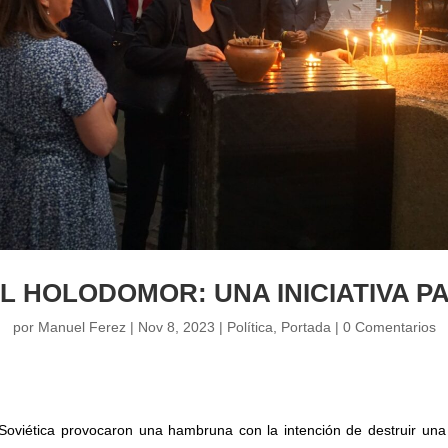
L HOLODOMOR: UNA INICIATIVA 
por
Manuel Ferez
|
Nov 8, 2023
|
Política
,
Portada
|
0 Comentarios
Soviética provocaron una hambruna con la intención de destruir una 