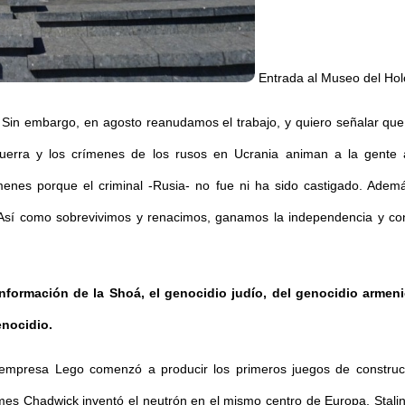
Entrada al Museo del Ho
 Sin embargo, en agosto reanudamos el trabajo, y quiero señalar que
erra y los crímenes de los rusos en Ucrania animan a la gente a i
ímenes porque el criminal -Rusia- no fue ni ha sido castigado. Ade
. Así como sobrevivimos y renacimos, ganamos la independencia y c
ormación de la Shoá, el genocidio judío, del genocidio armeni
nocidio.
mpresa Lego comenzó a producir los primeros juegos de construct
mes Chadwick inventó el neutrón en el mismo centro de Europa, Stalin