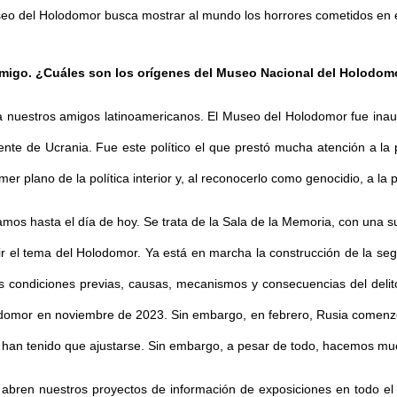
seo del Holodomor busca mostrar al mundo los horrores cometidos en 
nmigo. ¿Cuáles son los orígenes del Museo Nacional del Holodo
 a nuestros amigos latinoamericanos. El Museo del Holodomor fue ina
nte de Ucrania. Fue este político el que prestó mucha atención a la po
r plano de la política interior y, al reconocerlo como genocidio, a la po
mos hasta el día de hoy. Se trata de la Sala de la Memoria, con una 
r el tema del Holodomor. Ya está en marcha la construcción de la seg
as condiciones previas, causas, mecanismos y consecuencias del deli
lodomor en noviembre de 2023. Sin embargo, en febrero, Rusia comenz
 han tenido que ajustarse. Sin embargo, a pesar de todo, hacemos mu
 abren nuestros proyectos de información de exposiciones en todo el 