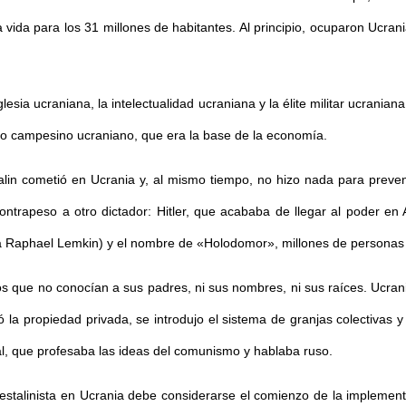
 vida para los 31 millones de habitantes. Al principio, ocuparon Ucran
lesia ucraniana, la intelectualidad ucraniana y la élite militar ucrania
rico campesino ucraniano, que era la base de la economía.
in cometió en Ucrania y, al mismo tiempo, no hizo nada para preven
ontrapeso a otro dictador: Hitler, que acababa de llegar al poder en
as a Raphael Lemkin) y el nombre de «Holodomor», millones de personas
 que no conocían a sus padres, ni sus nombres, ni sus raíces. Ucrania
ó la propiedad privada, se introdujo el sistema de granjas colectivas y
nal, que profesaba las ideas del comunismo y hablaba ruso.
 estalinista en Ucrania debe considerarse el comienzo de la implemen