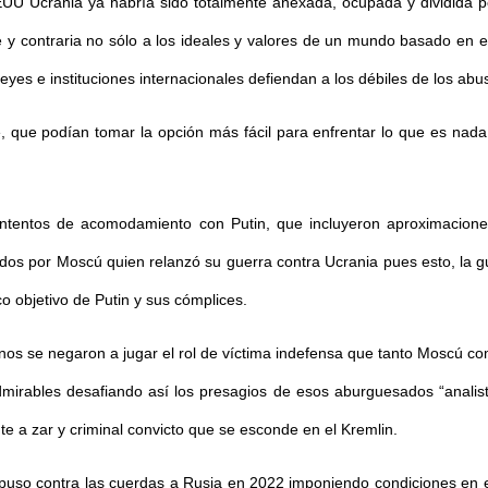
EUU Ucrania ya habría sido totalmente anexada, ocupada y dividida por
e y contraria no sólo a los ideales y valores de un mundo basado en el 
eyes e instituciones internacionales defiendan a los débiles de los ab
 que podían tomar la opción más fácil para enfrentar lo que es nad
intentos de acomodamiento con Putin, que incluyeron aproximaciones 
ados por Moscú quien relanzó su guerra contra Ucrania pues esto, la gu
o objetivo de Putin y sus cómplices.
nos se negaron a jugar el rol de víctima indefensa que tanto Moscú 
admirables desafiando así los presagios de esos aburguesados “analis
nte a zar y criminal convicto que se esconde en el Kremlin.
 puso contra las cuerdas a Rusia en 2022 imponiendo condiciones en e