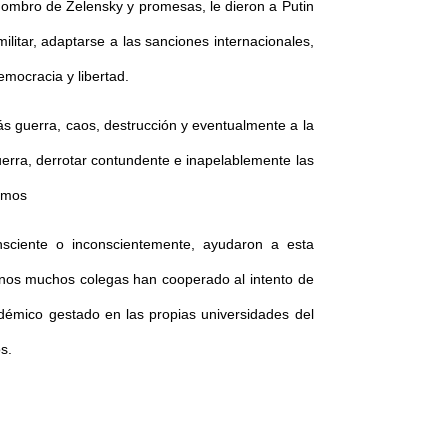
 hombro de Zelensky y promesas, le dieron a Putin
litar, adaptarse a las sanciones internacionales,
emocracia y libertad.
s guerra, caos, destrucción y eventualmente a la
uerra, derrotar contundente e inapelablemente las
gimos
nsciente o inconscientemente, ayudaron a esta
ianos muchos colegas han cooperado al intento de
démico gestado en las propias universidades del
s.