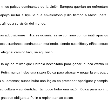
ni los países dominantes de la Unión Europea querían un enfrentamien
apoyo militar a Kyiv lo que envalentonó y dio tiempo a Moscú para p
s afines a su visión del mundo.
 las adquisiciones militares ucranianas se continuó con un inútil apac
ientes ucranianos continuaban muriendo, siendo sus niños y niñas secu
elegir el camino fácil, se equivocó.
la ayuda militar que Ucrania necesitaba para ganar; nunca existió un
e Putin; nunca hubo una razón lógica para atrasar y negar la entrega
a su defensa; nunca hubo una lógica en pretender apaciguar y compla
, su cultura y su identidad, tampoco hubo una razón lógica para no i
 gas que obligara a Putin a replantear las cosas.