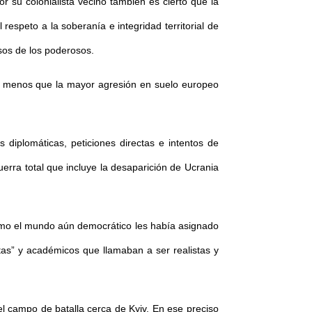
 su colonialista vecino también es cierto que la
respeto a la soberanía e integridad territorial de
usos de los poderosos.
a menos que la mayor agresión en suelo europeo
diplomáticas, peticiones directas e intentos de
erra total que incluye la desaparición de Ucrania
como el mundo aún democrático les había asignado
tas” y académicos que llamaban a ser realistas y
l campo de batalla cerca de Kyiv. En ese preciso