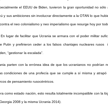
ecialmente el EEUU de Biden, tuvieron la gran oportunidad no sólo a
ú y sus ambiciones sin involucrar directamente a la OTAN lo que hubier
ntra el neo colonialismo y neo imperialismo que resurge hoy por tod
En lugar de facilitar que Ucrania se armara con el poder militar sufi
e Putin y prefirieron ceder a los falsos chantajes nucleares rusos
den, “gestionar la escalada”.
rania parten con la errónea idea de que los ucranianos no podrían n
las condiciones de una profecía que se cumple a sí misma y atrapó
rcos de pensamiento rusocéntricos.
ra como estado nación, esto resulta totalmente incompatible con la lógi
Georgia 2008 y la misma Ucrania 2014).