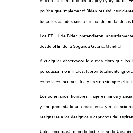
Si bien es cierto que sin el apoyo y ayuda de E
política que implementó Biden resultó insuficient
todos los estados sino a un mundo en donde las l
Los EEUU de Biden pretendieron, absurdamente,
desde el fin de la Segunda Guerra Mundial
A cualquier observador le queda claro que los 
persuasión no militares, fueron totalmente ignor
como la conocemos, fue y ha sido siempre el únic
Los ucranianos, hombres, mujeres, niños y ancia
y han presentado una resistencia y resiliencia 
resignarse a los designios y caprichos del aspira
Usted recordará, querido lector, cuando Ucrania