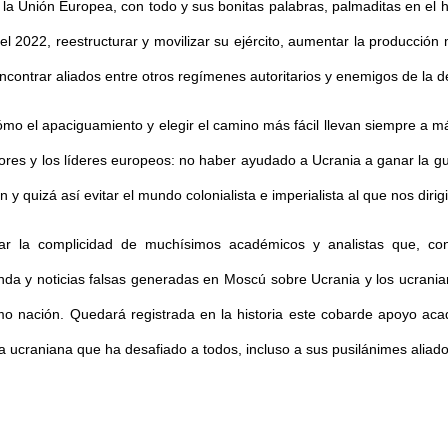
 la Unión Europea, con todo y sus bonitas palabras, palmaditas en el
 2022, reestructurar y movilizar su ejército, aumentar la producción mi
ncontrar aliados entre otros regímenes autoritarios y enemigos de la d
o el apaciguamiento y elegir el camino más fácil llevan siempre a má
sores y los líderes europeos: no haber ayudado a Ucrania a ganar la g
y quizá así evitar el mundo colonialista e imperialista al que nos diri
nar la complicidad de muchísimos académicos y analistas que, co
ganda y noticias falsas generadas en Moscú sobre Ucrania y los ucran
 nación. Quedará registrada en la historia este cobarde apoyo aca
a ucraniana que ha desafiado a todos, incluso a sus pusilánimes aliado