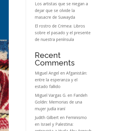
Los artistas que se niegan a
dejar que se olvide la
masacre de Suwayda
El rostro de Crimea: Libros
sobre el pasado y el presente
de nuestra península
Recent
Comments
Miguel Angel
en
Afganistán:
entre la esperanza y el
estado fallido
Miguel Vargas G.
en
Farideh
Goldin: Memorias de una
mujer judía iraní
Judith Gilbert
en
Feminismo
en Israel y Palestina:
entrevista a Huda Abu Arqoub