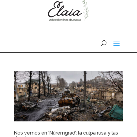
Nos vemos en ‘Núremgrad’: la culpa rusa y las