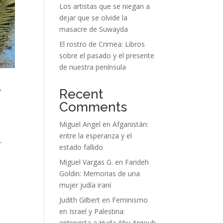
Los artistas que se niegan a
dejar que se olvide la
masacre de Suwayda
El rostro de Crimea: Libros
sobre el pasado y el presente
de nuestra península
e
Recent
Comments
Miguel Angel
en
Afganistán:
entre la esperanza y el
-
estado fallido
y
Miguel Vargas G.
en
Farideh
Goldin: Memorias de una
mujer judía iraní
Judith Gilbert
en
Feminismo
en Israel y Palestina:
entrevista a Huda Abu Arqoub